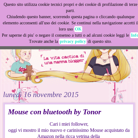
Questo sito utilizza cookie tecnici propri e dei cookie di profilazione di terze
This site uses cookies from Google to deliver its services
parti.
and to analyze traffic. Your IP address and user-agent are
Chiudendo questo banner, scorrendo questa pagina o cliccando qualunque
shared with Google along with performance and security
elemento acconsenti all'uso dei cookie. Se continui nella navigazione accetti i
metrics to ensure quality of service, generate usage
loro uso
OK
statistics, and to detect and address abuse.
Per saperne di piu' o negare il consenso a tutti o ad alcuni cookie leggi le
Inf
Trovate anche la
privacy policy
di questo sito.
LEARN MORE
GOT IT
lunedì 16 novembre 2015
Mouse con bluetooth by Tonor
Cari i miei follower,
oggi vi mostro il mio nuovo e carinissimo Mouse acquistato da
Amazon nella ricca vetrina della