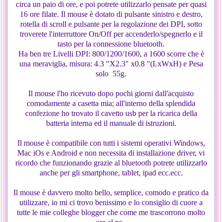
circa un paio di ore, e poi potrete utilizzarlo pensate per quasi
16 ore filate. Il mouse è dotato di pulsante sinistro e destro,
rotella di scroll e pulsante per la regolazione dei DPI, sotto
troverete l'interruttore On/Off per accenderlo/spegnerlo e il
tasto per la connessione bluetooth.
Ha ben tre Livelli DPI: 800/1200/1600, a 1600 scorre che è
una meraviglia, misura: 4.3 "X2.3" x0.8 "(LxWxH) e Pesa
solo 55g.
Il mouse l'ho ricevuto dopo pochi giorni dall'acquisto
comodamente a casetta mia; all'interno della splendida
confezione ho trovato il cavetto usb per la ricarica della
batteria interna ed il manuale di istruzioni.
Il mouse è compatibile con tutti i sistemi operativi Windows,
Mac iOs e Android e non necessita di installazione driver, vi
ricordo che funzionando grazie al bluetooth potrete utilizzarlo
anche per gli smartphone, tablet, ipad ecc.ecc.
Il mouse è davvero molto bello, semplice, comodo e pratico da
utilizzare, io mi ci trovo benissimo e lo consiglio di cuore a
tutte le mie colleghe blogger che come me trascorrono molto