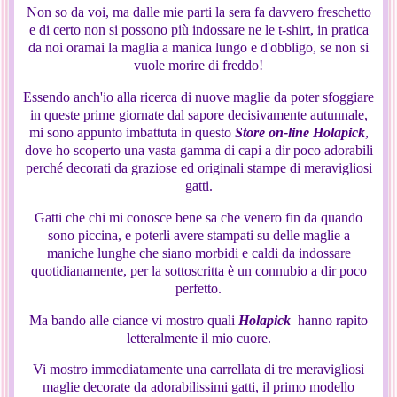
Non so da voi, ma dalle mie parti la sera fa davvero freschetto
e di certo non si possono più indossare ne le t-shirt, in pratica
da noi oramai la maglia a manica lungo e d'obbligo, se non si
vuole morire di freddo!
Essendo anch'io alla ricerca di nuove maglie da poter sfoggiare
in queste prime giornate dal sapore decisivamente autunnale,
mi sono appunto imbattuta in questo
Store on-line Holapick
,
dove ho scoperto una vasta gamma di capi a dir poco adorabili
perché decorati da graziose ed originali stampe di meravigliosi
gatti.
Gatti che chi mi conosce bene sa che venero fin da quando
sono piccina, e poterli avere stampati su delle maglie a
maniche lunghe che siano morbidi e caldi da indossare
quotidianamente, per la sottoscritta è un connubio a dir poco
perfetto.
Ma bando alle ciance vi mostro quali
Holapick
hanno rapito
letteralmente il mio cuore.
Vi mostro immediatamente una carrellata di tre meravigliosi
maglie decorate da adorabilissimi gatti, il primo modello