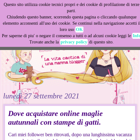
Questo sito utilizza cookie tecnici propri e dei cookie di profilazione di terze
This site uses cookies from Google to deliver its services
parti.
and to analyze traffic. Your IP address and user-agent are
Chiudendo questo banner, scorrendo questa pagina o cliccando qualunque
shared with Google along with performance and security
elemento acconsenti all'uso dei cookie. Se continui nella navigazione accetti i
metrics to ensure quality of service, generate usage
loro uso
OK
statistics, and to detect and address abuse.
Per saperne di piu' o negare il consenso a tutti o ad alcuni cookie leggi le
Inf
Trovate anche la
privacy policy
di questo sito.
LEARN MORE
GOT IT
lunedì 27 settembre 2021
Dove acquistare online maglie
autunnali con stampe di gatti.
Cari miei follower ben ritrovati, dopo una lunghissima vacanza