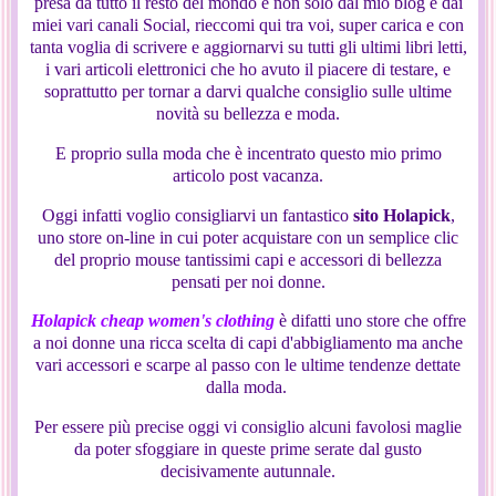
presa da tutto il resto del mondo e non solo dal mio blog e dai
miei vari canali Social, rieccomi qui tra voi, super carica e con
tanta voglia di scrivere e aggiornarvi su tutti gli ultimi libri letti,
i vari articoli elettronici che ho avuto il piacere di testare, e
soprattutto per tornar a darvi qualche consiglio sulle ultime
novità su bellezza e moda.
E proprio sulla moda che è incentrato questo mio primo
articolo post vacanza.
Oggi infatti voglio consigliarvi un fantastico
sito Holapick
,
uno store on-line in cui poter acquistare con un semplice clic
del proprio mouse tantissimi capi e accessori di bellezza
pensati per noi donne.
Holapick
cheap women's clothing
è difatti uno store che offre
a noi donne una ricca scelta di capi d'abbigliamento ma anche
vari accessori e scarpe al passo con le ultime tendenze dettate
dalla moda.
Per essere più precise oggi vi consiglio alcuni favolosi maglie
da poter sfoggiare in queste prime serate dal gusto
decisivamente autunnale.