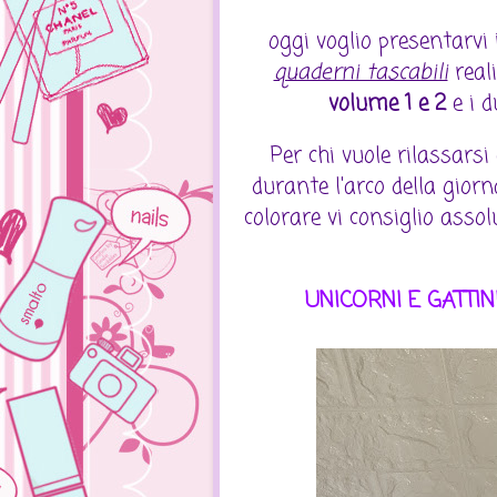
oggi voglio presentarvi
quaderni tascabili
real
volume 1 e 2
e i 
Per chi vuole rilassarsi
durante l'arco della gio
colorare vi consiglio asso
UNICORNI E GATTIN