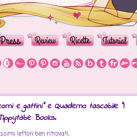
corni e gattini" e Quaderno tascabile "I
 Tippytabe Books.
ssimi lettori ben ritrovati,