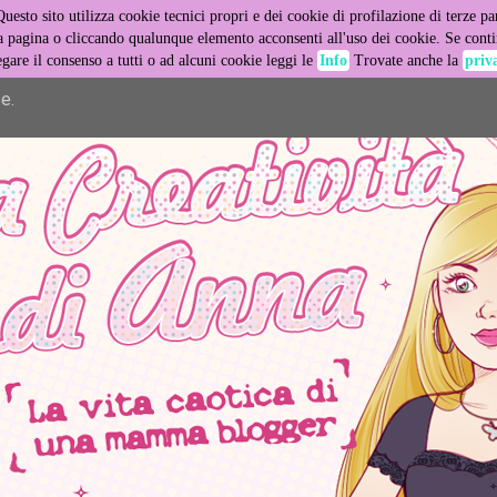
Questo sito utilizza cookie tecnici propri e dei cookie di profilazione di terze par
er its services and to analyze traffic. Your IP address and user
pagina o cliccando qualunque elemento acconsenti all'uso dei cookie. Se contin
egare il consenso a tutti o ad alcuni cookie leggi le
Info
Trovate anche la
priv
ance and security metrics to ensure quality of service, generat
e.