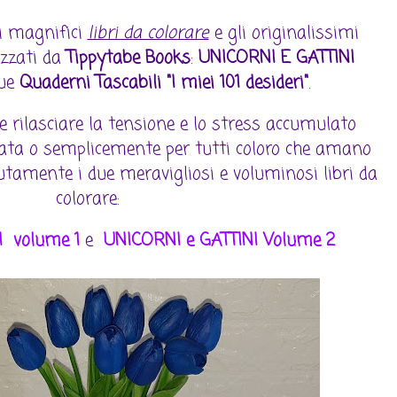
 i magnifici
libri da colorare
e gli originalissimi
izzati da
Tippytabe Books
:
UNICORNI E GATTINI
due
Quaderni Tascabili "I miei 101 desideri"
.
 e rilasciare la tensione e lo stress accumulato
rnata o semplicemente per tutti coloro che amano
lutamente i due meravigliosi e voluminosi libri da
colorare:
I volume 1
e
UNICORNI e GATTINI Volume 2