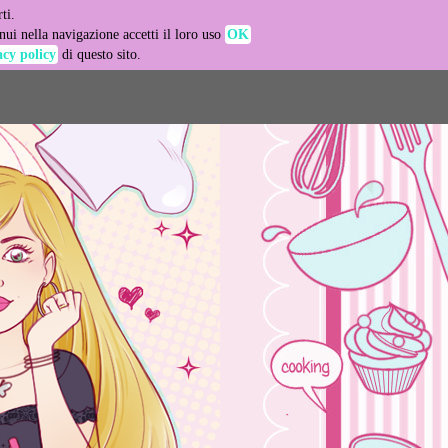
ti.
-agent
ui nella navigazione accetti il loro uso
OK
acy policy
di questo sito.
LEARN MORE
GOT IT
e usage