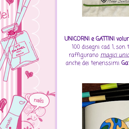
UNICORNI e GATTINI volum
100 disegni cad. 1, son
raffigurano
magici unic
anche dei tenerissimi
Gat