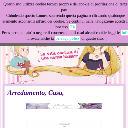
Questo sito utilizza cookie tecnici propri e dei cookie di profilazione di terze
This site uses cookies from Google to deliver its services
parti.
and to analyze traffic. Your IP address and user-agent are
Chiudendo questo banner, scorrendo questa pagina o cliccando qualunque
shared with Google along with performance and security
elemento acconsenti all'uso dei cookie. Se continui nella navigazione accetti i
metrics to ensure quality of service, generate usage
loro uso
OK
statistics, and to detect and address abuse.
Per saperne di piu' o negare il consenso a tutti o ad alcuni cookie leggi le
Inf
Trovate anche la
privacy policy
di questo sito.
LEARN MORE
GOT IT
Arredamento, Casa,